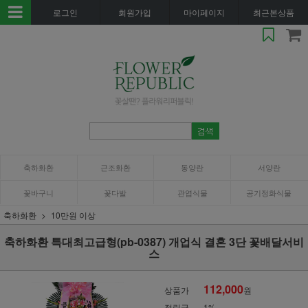
로그인
회원가입
마이페이지
최근본상품
축하화환
근조화환
동양란
서양란
꽃바구니
꽃다발
관엽식물
공기정화식물
축하화환
10만원 이상
축하화환 특대최고급형(pb-0387) 개업식 결혼 3단 꽃배달서비
스
112,000
상품가
원
적립금
1%