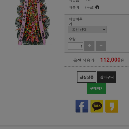
배송비
(무료)
배송비추
가
수량
112,000
옵션 적용가
원
관심상품
장바구니
구매하기