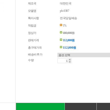
제조국
대한민국
모델명
pb-0387
특이사항
전국당일배송
적립금
1%
정상가
180,000원
판매가격
112,000원
112,000
총구매가격
원
배송비추가
수량