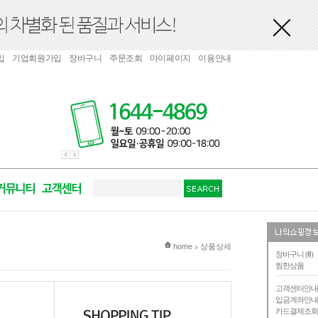
입
기업회원가입
장바구니
주문조회
마이페이지
이용안내
현재 위치
home
상품상세
>
장바구니 (
0
)
찜한상품
고객센터안
입금계좌안
카드결제조