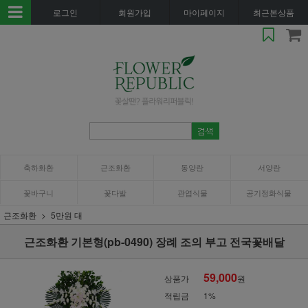
로그인
회원가입
마이페이지
최근본상품
축하화환
근조화환
동양란
서양란
꽃바구니
꽃다발
관엽식물
공기정화식물
근조화환
5만원 대
근조화환 기본형(pb-0490) 장례 조의 부고 전국꽃배달
59,000
상품가
원
적립금
1%