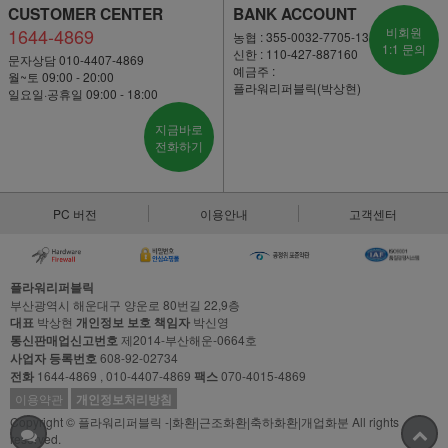
CUSTOMER CENTER
BANK ACCOUNT
1644-4869
비회원
농협 : 355-0032-7705-13
1:1 문의
신한 : 110-427-887160
문자상담 010-4407-4869
예금주 :
월~토 09:00 - 20:00
플라워리퍼블릭(박상현)
일요일·공휴일 09:00 - 18:00
지금바로
전화하기
PC 버전
이용안내
고객센터
플라워리퍼블릭
부산광역시 해운대구 양운로 80번길 22,9층
대표
박상현
개인정보 보호 책임자
박신영
통신판매업신고번호
제2014-부산해운-0664호
사업자 등록번호
608-92-02734
전화
1644-4869 , 010-4407-4869
팩스
070-4015-4869
이용약관
개인정보처리방침
Copyright © 플라워리퍼블릭 -|화환|근조화환|축하화환|개업화분 All rights
reserved.