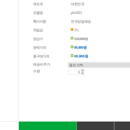
제조국
대한민국
모델명
pb-0433
특이사항
전국당일배송
적립금
1%
정상가
110,000원
판매가격
69,000원
69,000
총구매가격
원
배송비추가
수량