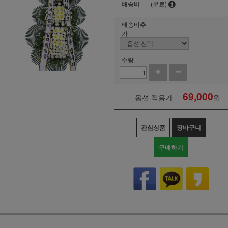
배송비
(무료)
배송비추
가
수량
69,000
옵션 적용가
원
관심상품
장바구니
구매하기