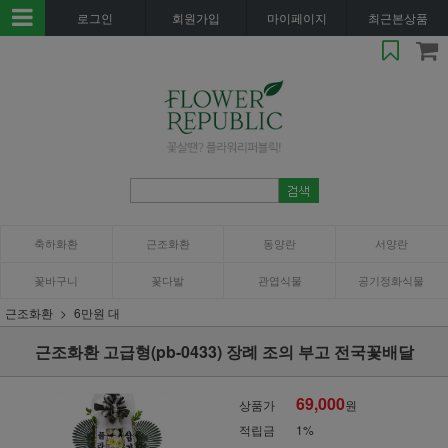
로그인
회원가입
마이페이지
최근본상품
축하화환
근조화환
동양란
서양란
꽃바구니
꽃다발
관엽식물
공기정화식물
근조화환
6만원 대
근조화환 고급형(pb-0433) 장례 조의 부고 전국꽃배달
69,000
상품가
원
적립금
1%