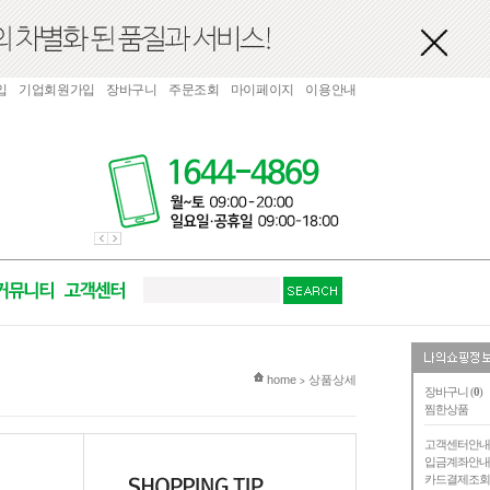
입
기업회원가입
장바구니
주문조회
마이페이지
이용안내
현재 위치
home
상품상세
>
장바구니 (
0
)
찜한상품
고객센터안
입금계좌안
카드결제조