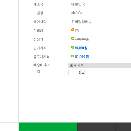
제조국
대한민국
모델명
pb-0434
특이사항
전국당일배송
적립금
1%
정상가
110,000원
판매가격
69,000원
69,000
총구매가격
원
배송비추가
수량