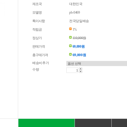
제조국
대한민국
모델명
pb-0469
특이사항
전국당일배송
적립금
1%
정상가
110,000원
판매가격
69,000원
69,000
총구매가격
원
배송비추가
수량