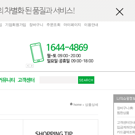
입
기업회원가입
장바구니
주문조회
마이페이지
이용안내
현재 위치
home
상품상세
>
장바구니 (
0
)
찜한상품
고객센터안
입금계좌안
카드결제조