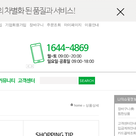
입
기업회원가입
장바구니
주문조회
마이페이지
이용안내
현재 위치
home
상품상세
>
장바구니 (
0
)
찜한상품
고객센터안
입금계좌안
카드결제조