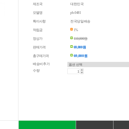
제조국
대한민국
모델명
pb-0481
특이사항
전국당일배송
적립금
1%
정상가
110,000원
판매가격
69,000원
69,000
총구매가격
원
배송비추가
수량