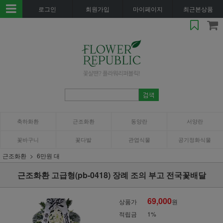
로그인
회원가입
마이페이지
최근본상품
축하화환
근조화환
동양란
서양란
꽃바구니
꽃다발
관엽식물
공기정화식물
근조화환
6만원 대
근조화환 고급형(pb-0418) 장례 조의 부고 전국꽃배달
69,000
상품가
원
적립금
1%