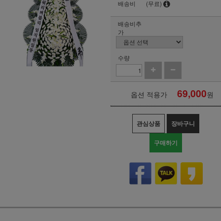
배송비
(무료)
배송비추
가
수량
69,000
옵션 적용가
원
관심상품
장바구니
구매하기