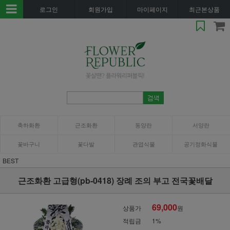
로그인
회원가입
마이페이지
최근본상품
축하화환
근조화환
동양란
서양란
꽃바구니
꽃다발
관엽식물
공기정화식물
BEST
근조화환 고급형(pb-0418) 장례 조의 부고 전국꽃배달
69,000
상품가
원
적립금
1%