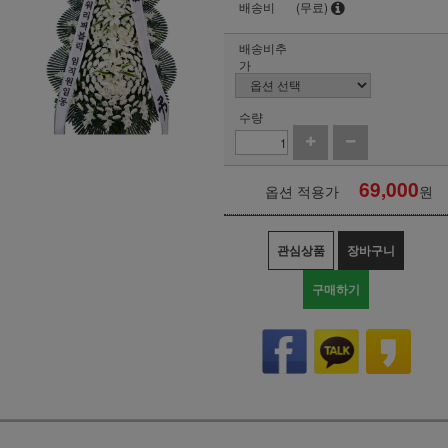
배송비
(무료)
배송비추
가
수량
69,000
옵션 적용가
원
관심상품
장바구니
구매하기