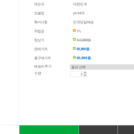
제조국
대한민국
모델명
pb-0418
특이사항
전국당일배송
적립금
1%
정상가
115,000원
판매가격
69,000원
69,000
총구매가격
원
배송비추가
수량