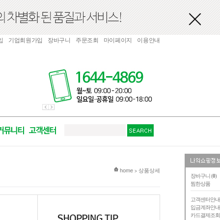
입
기업회원가입
장바구니
주문조회
마이페이지
이용안내
현재 위치
home
상품상세
>
장바구니 (
0
)
찜한상품
고객센터안
입금계좌안
카드결제조