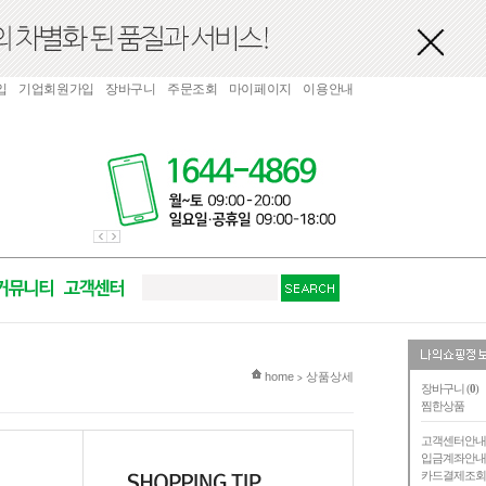
입
기업회원가입
장바구니
주문조회
마이페이지
이용안내
현재 위치
home
상품상세
>
장바구니 (
0
)
찜한상품
고객센터안
입금계좌안
카드결제조