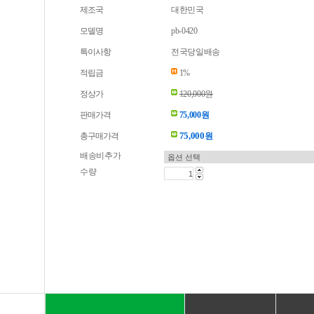
제조국
대한민국
모델명
pb-0420
특이사항
전국당일배송
적립금
1%
정상가
120,000원
판매가격
75,000원
75,000
총구매가격
원
배송비추가
수량