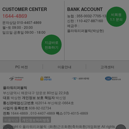
CUSTOMER CENTER
BANK ACCOUNT
1644-4869
비회원
농협 : 355-0032-7705-13
1:1 문의
신한 : 110-427-887160
문자상담 010-4407-4869
예금주 :
월~토 09:00 - 20:00
플라워리퍼블릭(박상현)
일요일·공휴일 09:00 - 18:00
지금바로
전화하기
PC 버전
이용안내
고객센터
플라워리퍼블릭
부산광역시 해운대구 양운로 80번길 22,9층
대표
박상현
개인정보 보호 책임자
박신영
통신판매업신고번호
제2014-부산해운-0664호
사업자 등록번호
608-92-02734
전화
1644-4869 , 010-4407-4869
팩스
070-4015-4869
이용약관
개인정보처리방침
Copyright © 플라워리퍼블릭 -|화환|근조화환|축하화환|개업화분 All rights