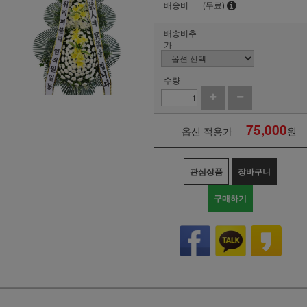
배송비
(무료)
배송비추
가
수량
75,000
옵션 적용가
원
관심상품
장바구니
구매하기