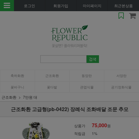
로그인
회원가입
마이페이지
최근본상품
축하화환
근조화환
동양란
서양란
꽃바구니
꽃다발
관엽식물
공기정화식물
근조화환
7만원 대
근조화환 고급형(pb-0422) 장례식 조화배달 조문 추모
75,000
상품가
원
적립금
1%