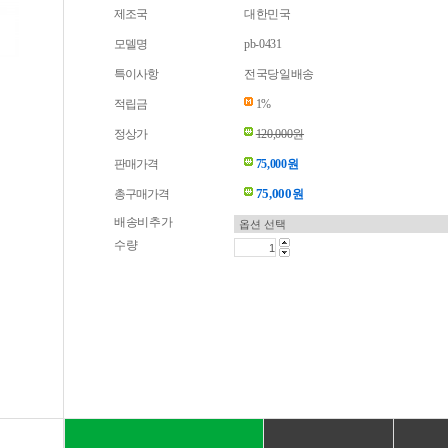
제조국
대한민국
모델명
pb-0431
특이사항
전국당일배송
적립금
1%
정상가
120,000원
판매가격
75,000원
75,000
총구매가격
원
배송비추가
수량