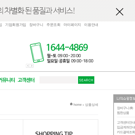
입
기업회원가입
장바구니
주문조회
마이페이지
이용안내
현재 위치
home
상품상세
>
장바구니 (
0
)
찜한상품
고객센터안
입금계좌안
카드결제조