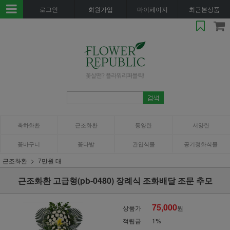
로그인
회원가입
마이페이지
최근본상품
축하화환
근조화환
동양란
서양란
꽃바구니
꽃다발
관엽식물
공기정화식물
근조화환
7만원 대
근조화환 고급형(pb-0480) 장례식 조화배달 조문 추모
75,000
상품가
원
적립금
1%