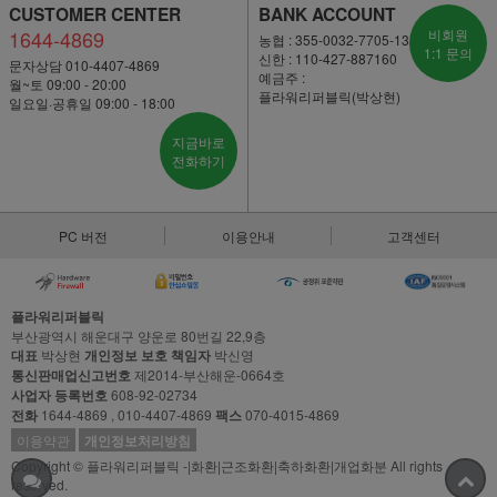
CUSTOMER CENTER
BANK ACCOUNT
1644-4869
비회원
농협 : 355-0032-7705-13
1:1 문의
신한 : 110-427-887160
문자상담 010-4407-4869
예금주 :
월~토 09:00 - 20:00
플라워리퍼블릭(박상현)
일요일·공휴일 09:00 - 18:00
지금바로
전화하기
PC 버전
이용안내
고객센터
플라워리퍼블릭
부산광역시 해운대구 양운로 80번길 22,9층
대표
박상현
개인정보 보호 책임자
박신영
통신판매업신고번호
제2014-부산해운-0664호
사업자 등록번호
608-92-02734
전화
1644-4869 , 010-4407-4869
팩스
070-4015-4869
이용약관
개인정보처리방침
Copyright © 플라워리퍼블릭 -|화환|근조화환|축하화환|개업화분 All rights
reserved.