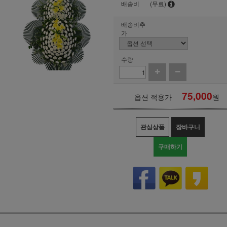
배송비
(무료)
배송비추
가
수량
75,000
옵션 적용가
원
관심상품
장바구니
구매하기