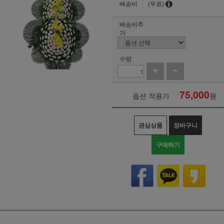
배송비
(무료)
배송비추
가
수량
75,000
옵션 적용가
원
관심상품
장바구니
구매하기