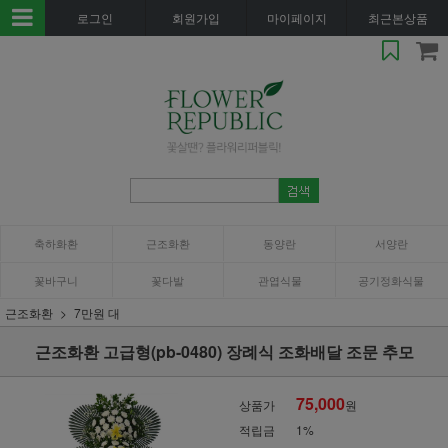
로그인
회원가입
마이페이지
최근본상품
축하화환
근조화환
동양란
서양란
꽃바구니
꽃다발
관엽식물
공기정화식물
근조화환
7만원 대
근조화환 고급형(pb-0480) 장례식 조화배달 조문 추모
75,000
상품가
원
적립금
1%