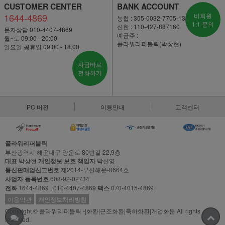
CUSTOMER CENTER
BANK ACCOUNT
1644-4869
비회원
농협 : 355-0032-7705-13
1:1 문의
신한 : 110-427-887160
문자상담 010-4407-4869
예금주 :
월~토 09:00 - 20:00
플라워리퍼블릭(박상현)
일요일·공휴일 09:00 - 18:00
지금바로
전화하기
PC 버전
이용안내
고객센터
플라워리퍼블릭
부산광역시 해운대구 양운로 80번길 22,9층
대표
박상현
개인정보 보호 책임자
박신영
통신판매업신고번호
제2014-부산해운-0664호
사업자 등록번호
608-92-02734
전화
1644-4869 , 010-4407-4869
팩스
070-4015-4869
이용약관
개인정보처리방침
Copyright © 플라워리퍼블릭 -|화환|근조화환|축하화환|개업화분 All rights
reserved.