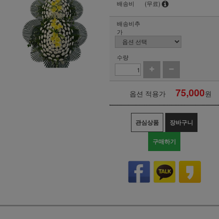
배송비
(무료)
배송비추
가
수량
75,000
옵션 적용가
원
관심상품
장바구니
구매하기