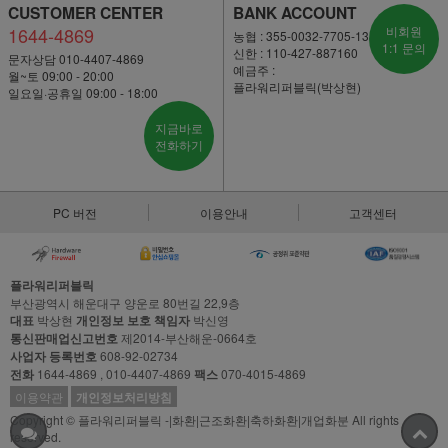
CUSTOMER CENTER
BANK ACCOUNT
1644-4869
비회원
농협 : 355-0032-7705-13
1:1 문의
신한 : 110-427-887160
문자상담 010-4407-4869
예금주 :
월~토 09:00 - 20:00
플라워리퍼블릭(박상현)
일요일·공휴일 09:00 - 18:00
지금바로
전화하기
PC 버전
이용안내
고객센터
플라워리퍼블릭
부산광역시 해운대구 양운로 80번길 22,9층
대표
박상현
개인정보 보호 책임자
박신영
통신판매업신고번호
제2014-부산해운-0664호
사업자 등록번호
608-92-02734
전화
1644-4869 , 010-4407-4869
팩스
070-4015-4869
이용약관
개인정보처리방침
Copyright © 플라워리퍼블릭 -|화환|근조화환|축하화환|개업화분 All rights
reserved.