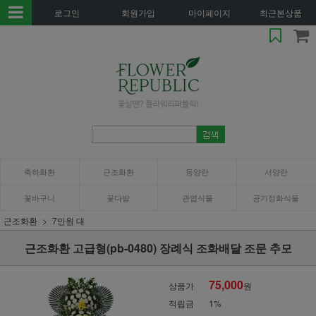
로그인
회원가입
마이페이지
최근본상품
축하화환
근조화환
동양란
서양란
꽃바구니
꽃다발
관엽식물
공기정화식물
근조화환
7만원 대
근조화환 고급형(pb-0480) 장례식 조화배달 조문 추모
75,000
상품가
원
적립금
1%