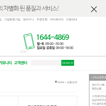
입
기업회원가입
장바구니
주문조회
마이페이지
이용안내
현재 위치
home
상품상세
>
장바구니 (
0
)
찜한상품
고객센터안
입금계좌안
카드결제조