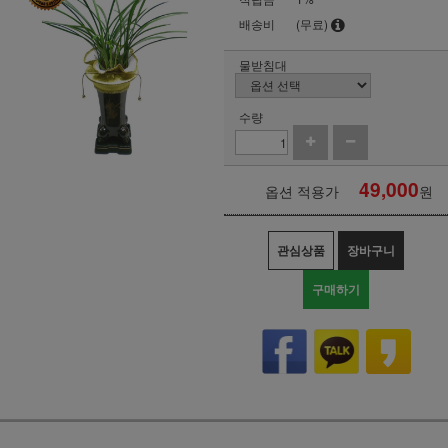
배송비
(무료)
물받침대
수량
49,000
옵션 적용가
원
관심상품
장바구니
구매하기