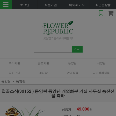
로그인
회원가입
마이페이지
최근본상품
축하화환
근조화환
동양란
서양란
꽃바구니
꽃다발
관엽식물
공기정화식물
동양란
동양란
철골소심(3d152 ) 동양란 동양난 개업화분 거실 사무실 승진선
물 축하
49,000
상품가
원
적립금
1%