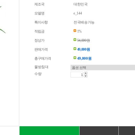
제조국
대한민국
모델명
e_144
특이사항
전국배송가능
적립금
1%
정상가
54,000원
판매가격
49,000원
49,000
총구매가격
원
물받침대
수량