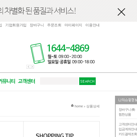
입
기업회원가입
장바구니
주문조회
마이페이지
이용안내
현재 위치
home
상품상세
>
장바구니 (
0
)
찜한상품
고객센터안
입금계좌안
카드결제조