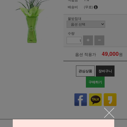
배송비
(무료)
물받침대
수량
49,000
옵션 적용가
원
관심상품
장바구니
구매하기