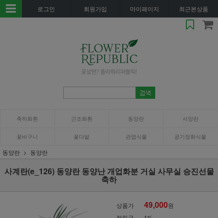
로그인
회원가입
마이페이지
최근본상품
축하화환
근조화환
동양란
서양란
꽃바구니
꽃다발
관엽식물
공기정화식물
동양란
동양란
사계란(e_126) 동양란 동양난 개업화분 거실 사무실 승진선물
축하
49,000
상품가
원
적립금
1%