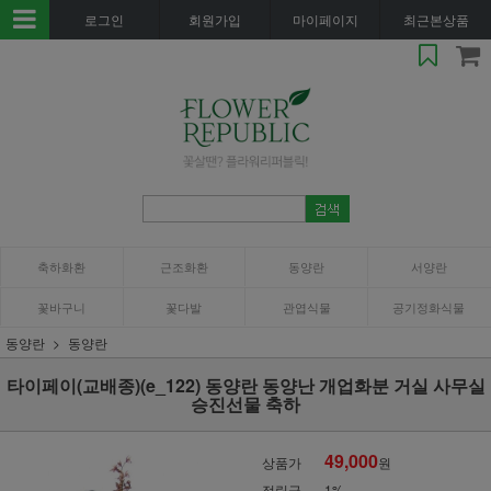
로그인
회원가입
마이페이지
최근본상품
축하화환
근조화환
동양란
서양란
꽃바구니
꽃다발
관엽식물
공기정화식물
동양란
동양란
타이페이(교배종)(e_122) 동양란 동양난 개업화분 거실 사무실
승진선물 축하
49,000
상품가
원
적립금
1%