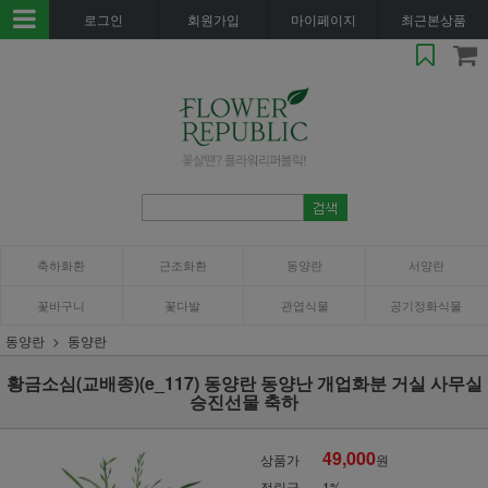
로그인
회원가입
마이페이지
최근본상품
축하화환
근조화환
동양란
서양란
꽃바구니
꽃다발
관엽식물
공기정화식물
동양란
동양란
황금소심(교배종)(e_117) 동양란 동양난 개업화분 거실 사무실
승진선물 축하
49,000
상품가
원
적립금
1%