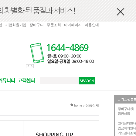
입
기업회원가입
장바구니
주문조회
마이페이지
이용안내
현재 위치
home
상품상세
>
장바구니 (
0
)
찜한상품
고객센터안
입금계좌안
카드결제조