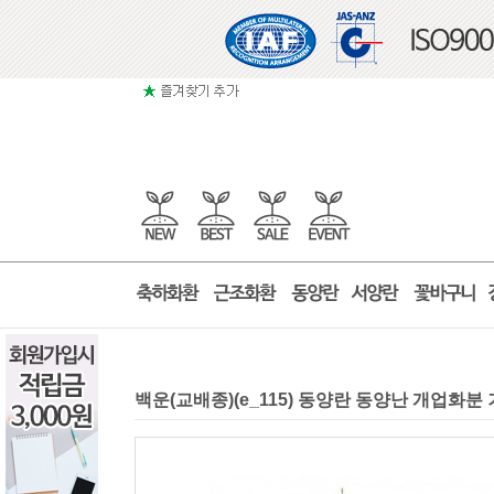
백운(교배종)(e_115) 동양란 동양난 개업화