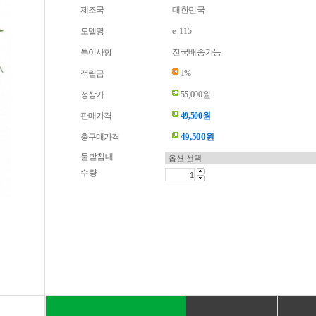
제조국
대한민국
모델명
e_115
특이사항
전국배송가능
적립금
1%
정상가
55,000원
판매가격
49,500원
49,500
총구매가격
원
물받침대
수량