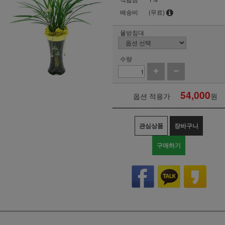
배송비
(무료)
물받침대
수량
54,000
옵션 적용가
원
관심상품
장바구니
구매하기