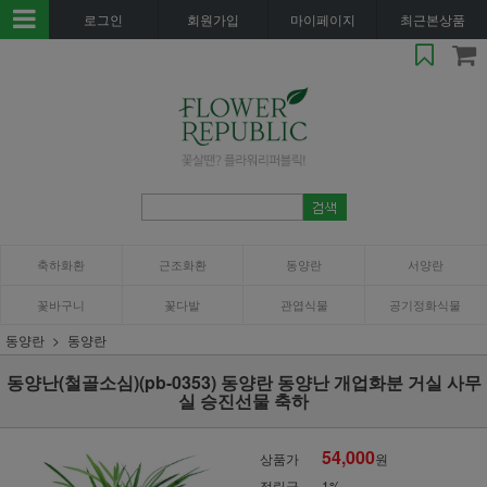
로그인
회원가입
마이페이지
최근본상품
축하화환
근조화환
동양란
서양란
꽃바구니
꽃다발
관엽식물
공기정화식물
동양란
동양란
동양난(철골소심)(pb-0353) 동양란 동양난 개업화분 거실 사무
실 승진선물 축하
54,000
상품가
원
적립금
1%