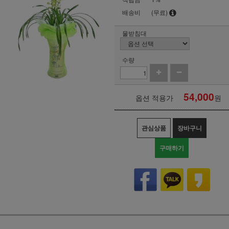
배송비
(무료)
물받침대
수량
54,000
옵션 적용가
원
관심상품
장바구니
구매하기