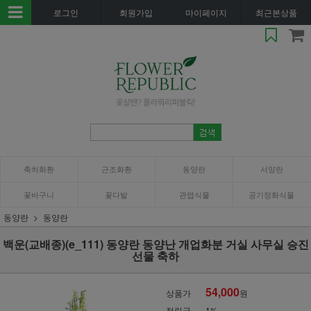
로그인
회원가입
마이페이지
최근본상품
축하화환
근조화환
동양란
서양란
꽃바구니
꽃다발
관엽식물
공기정화식물
동양란
동양란
백운(교배종)(e_111) 동양란 동양난 개업화분 거실 사무실 승진
선물 축하
54,000
상품가
원
적립금
1%