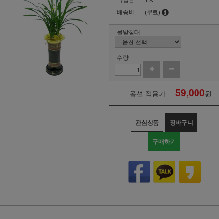
배송비
(무료)
물받침대
수량
59,000
옵션 적용가
원
관심상품
장바구니
구매하기