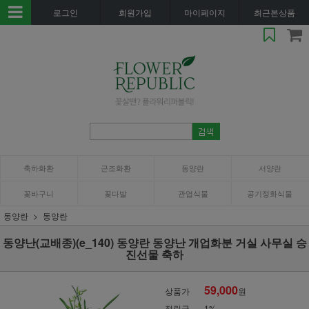
로그인
회원가입
마이페이지
최근본상품
축하화환
근조화환
동양란
서양란
꽃바구니
꽃다발
관엽식물
공기정화식물
동양란
동양란
동양난(교배종)(e_140) 동양란 동양난 개업화분 거실 사무실 승
진선물 축하
59,000
상품가
원
적립금
1%