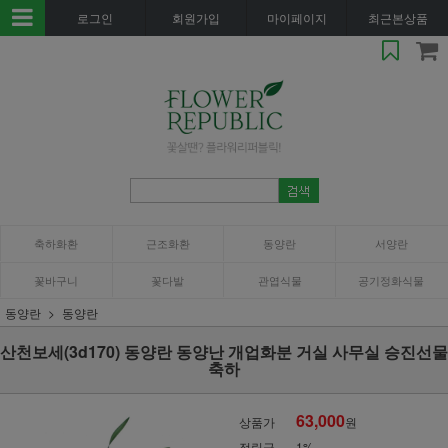
로그인
회원가입
마이페이지
최근본상품
축하화환
근조화환
동양란
서양란
꽃바구니
꽃다발
관엽식물
공기정화식물
동양란
동양란
산천보세(3d170) 동양란 동양난 개업화분 거실 사무실 승진선물
축하
63,000
상품가
원
적립금
1%