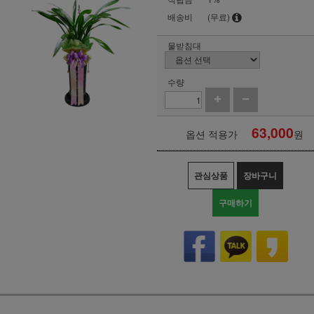
배송비
(무료)
물받침대
수량
63,000
옵션 적용가
원
관심상품
장바구니
구매하기