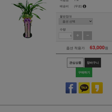
배송비
(무료)
물받침대
수량
63,000
옵션 적용가
원
관심상품
장바구니
구매하기