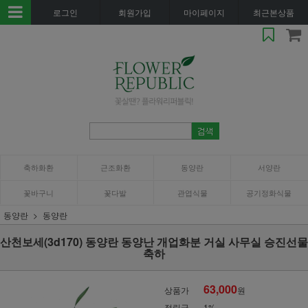
로그인
회원가입
마이페이지
최근본상품
축하화환
근조화환
동양란
서양란
꽃바구니
꽃다발
관엽식물
공기정화식물
동양란
동양란
산천보세(3d170) 동양란 동양난 개업화분 거실 사무실 승진선물
축하
63,000
상품가
원
적립금
1%