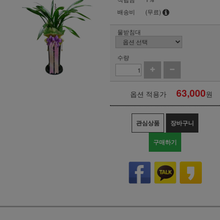
배송비
(무료)
물받침대
수량
63,000
옵션 적용가
원
관심상품
장바구니
구매하기