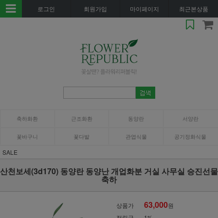
로그인
회원가입
마이페이지
최근본상품
축하화환
근조화환
동양란
서양란
꽃바구니
꽃다발
관엽식물
공기정화식물
SALE
산천보세(3d170) 동양란 동양난 개업화분 거실 사무실 승진선물
축하
63,000
상품가
원
적립금
1%