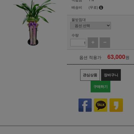
배송비
(무료)
물받침대
수량
63,000
옵션 적용가
원
관심상품
장바구니
구매하기