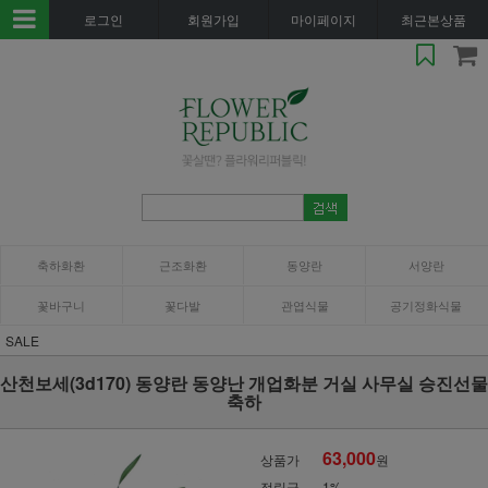
로그인
회원가입
마이페이지
최근본상품
축하화환
근조화환
동양란
서양란
꽃바구니
꽃다발
관엽식물
공기정화식물
SALE
산천보세(3d170) 동양란 동양난 개업화분 거실 사무실 승진선물
축하
63,000
상품가
원
적립금
1%