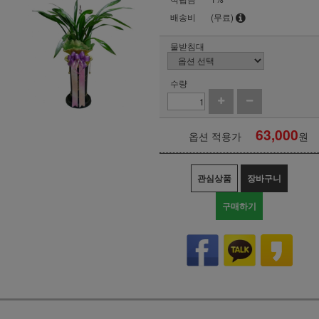
배송비
(무료)
물받침대
수량
63,000
옵션 적용가
원
관심상품
장바구니
구매하기