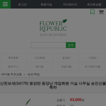
로그인
회원가입
마이페이지
최근본상품
축하화환
근조화환
동양란
서양란
꽃바구니
꽃다발
관엽식물
공기정화식물
테마별 추천상품
-승진/취임
산천보세(3d170) 동양란 동양난 개업화분 거실 사무실 승진선물
축하
63,000
상품가
원
적립금
1%