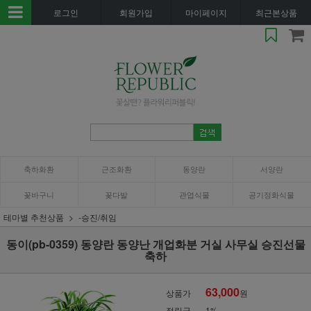
로그인
회원가입
마이페이지
최근본상품
축하화환
근조화환
동양란
서양란
꽃바구니
꽃다발
관엽식물
공기정화식물
테마별 추천상품
-승진/취임
동이(pb-0359) 동양란 동양난 개업화분 거실 사무실 승진선물
축하
63,000
상품가
원
적립금
1%