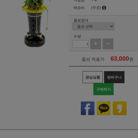
배송비
(무료)
물받침대
수량
63,000
옵션 적용가
원
관심상품
장바구니
구매하기