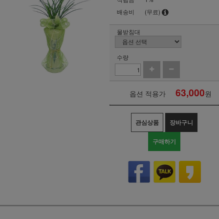
배송비
(무료)
물받침대
수량
63,000
옵션 적용가
원
관심상품
장바구니
구매하기