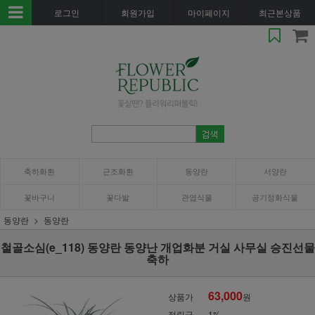
로그인
회원가입
마이페이지
최근본상품
축하화환
근조화환
동양란
서양란
꽃바구니
꽃다발
관엽식물
공기정화식물
동양란
동양란
철골소심(e_118) 동양란 동양난 개업화분 거실 사무실 승진선물
축하
63,000
상품가
원
적립금
1%