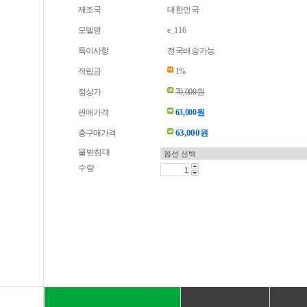
제조국
대한민국
모델명
e_116
특이사항
전국배송가능
적립금
1%
정상가
70,000원
판매가격
63,000원
63,000
총구매가격
원
물받침대
수량