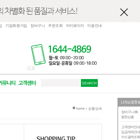
입
기업회원가입
장바구니
주문조회
마이페이지
이용안내
현재 위치
home
상품상세
>
장바구니 (
0
)
찜한상품
고객센터안
입금계좌안
카드결제조