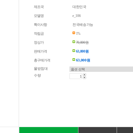
제조국
대한민국
모델명
e_106
특이사항
전국배송가능
적립금
1%
정상가
70,000원
판매가격
63,000원
63,000
총구매가격
원
물받침대
수량