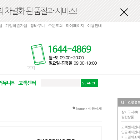
입
기업회원가입
장바구니
주문조회
마이페이지
이용안내
현재 위치
home
상품상세
>
장바구니 (
0
)
찜한상품
고객센터안
입금계좌안
카드결제조