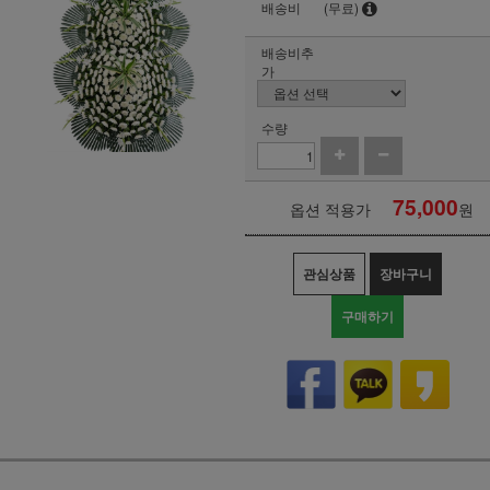
배송비
(무료)
배송비추
가
수량
75,000
옵션 적용가
원
관심상품
장바구니
구매하기