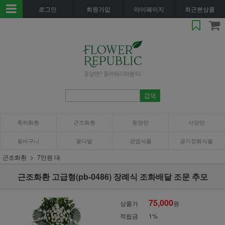
로그인
회원가입
마이페이지
최근본상품
축하화환
근조화환
동양란
서양란
꽃바구니
꽃다발
관엽식물
공기정화식물
근조화환
7만원 대
근조화환 고급형(pb-0486) 장례식 조화배달 조문 추모
75,000
상품가
원
적립금
1%