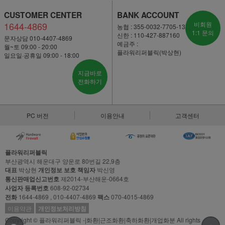
CUSTOMER CENTER
BANK ACCOUNT
1644-4869
비회원
농협 : 355-0032-7705-13
1:1 문의
신한 : 110-427-887160
문자상담 010-4407-4869
예금주 :
월~토 09:00 - 20:00
플라워리퍼블릭(박상현)
일요일·공휴일 09:00 - 18:00
지금바로
전화하기
PC 버전
이용안내
고객센터
플라워리퍼블릭
부산광역시 해운대구 양운로 80번길 22,9층
대표
박상현
개인정보 보호 책임자
박신영
통신판매업신고번호
제2014-부산해운-0664호
사업자 등록번호
608-92-02734
전화
1644-4869 , 010-4407-4869
팩스
070-4015-4869
이용약관
개인정보처리방침
Copyright © 플라워리퍼블릭 -|화환|근조화환|축하화환|개업화분 All rights