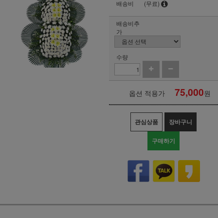
배송비
(무료)
배송비추
가
수량
75,000
옵션 적용가
원
관심상품
장바구니
구매하기