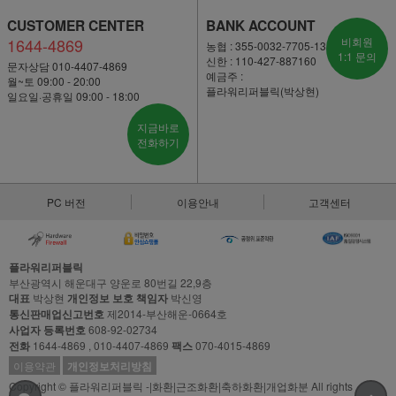
CUSTOMER CENTER
BANK ACCOUNT
1644-4869
비회원
농협 : 355-0032-7705-13
1:1 문의
신한 : 110-427-887160
문자상담 010-4407-4869
예금주 :
월~토 09:00 - 20:00
플라워리퍼블릭(박상현)
일요일·공휴일 09:00 - 18:00
지금바로
전화하기
PC 버전
이용안내
고객센터
플라워리퍼블릭
부산광역시 해운대구 양운로 80번길 22,9층
대표
박상현
개인정보 보호 책임자
박신영
통신판매업신고번호
제2014-부산해운-0664호
사업자 등록번호
608-92-02734
전화
1644-4869 , 010-4407-4869
팩스
070-4015-4869
이용약관
개인정보처리방침
Copyright © 플라워리퍼블릭 -|화환|근조화환|축하화환|개업화분 All rights