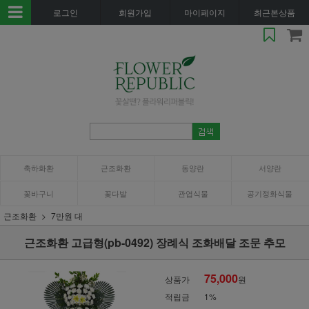
로그인
회원가입
마이페이지
최근본상품
축하화환
근조화환
동양란
서양란
꽃바구니
꽃다발
관엽식물
공기정화식물
근조화환
7만원 대
근조화환 고급형(pb-0492) 장례식 조화배달 조문 추모
75,000
상품가
원
적립금
1%