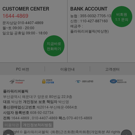
CUSTOMER CENTER
BANK ACCOUNT
1644-4869
비회원
농협 : 355-0032-7705-13
1:1 문의
신한 : 110-427-887160
문자상담 010-4407-4869
예금주 :
월~토 09:00 - 20:00
플라워리퍼블릭(박상현)
일요일·공휴일 09:00 - 18:00
지금바로
전화하기
PC 버전
이용안내
고객센터
플라워리퍼블릭
부산광역시 해운대구 양운로 80번길 22,9층
대표
박상현
개인정보 보호 책임자
박신영
통신판매업신고번호
제2014-부산해운-0664호
사업자 등록번호
608-92-02734
전화
1644-4869 , 010-4407-4869
팩스
070-4015-4869
이용약관
개인정보처리방침
Copyright © 플라워리퍼블릭 -|화환|근조화환|축하화환|개업화분 All rights