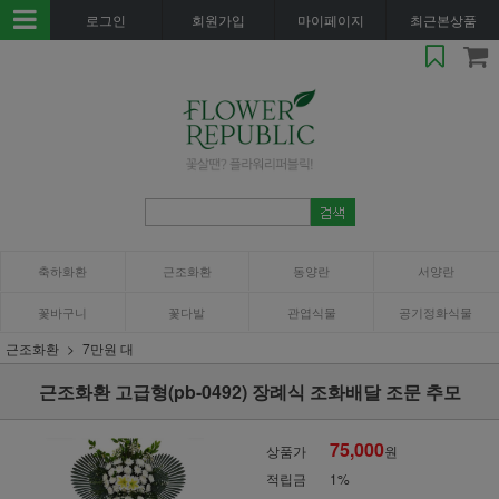
로그인
회원가입
마이페이지
최근본상품
축하화환
근조화환
동양란
서양란
꽃바구니
꽃다발
관엽식물
공기정화식물
근조화환
7만원 대
근조화환 고급형(pb-0492) 장례식 조화배달 조문 추모
75,000
상품가
원
적립금
1%