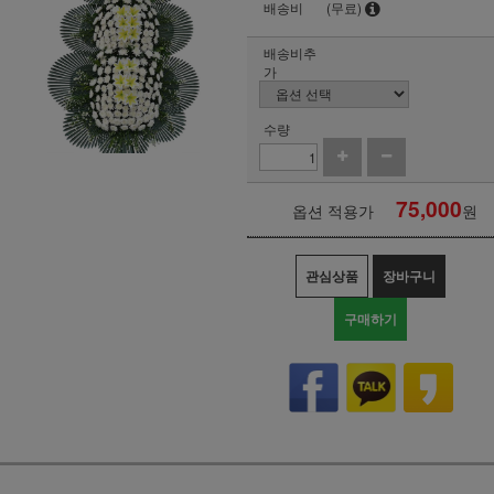
배송비
(무료)
배송비추
가
수량
75,000
옵션 적용가
원
관심상품
장바구니
구매하기