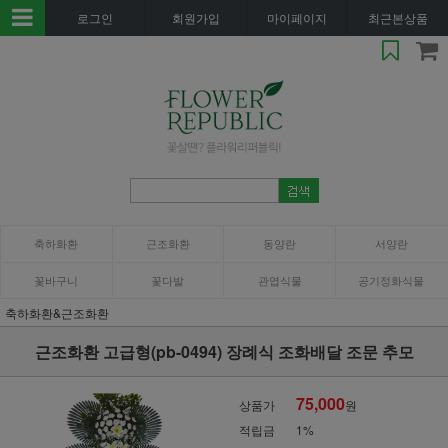
로그인
회원가입
마이페이지
최근본상품
축하화환
근조화환
동양란
서양란
꽃바구니
꽃다발
관엽식물
공기정화식물
축하화환&근조화환
근조화환 고급형(pb-0494) 장례식 조화배달 조문 추모
75,000
상품가
원
적립금
1%