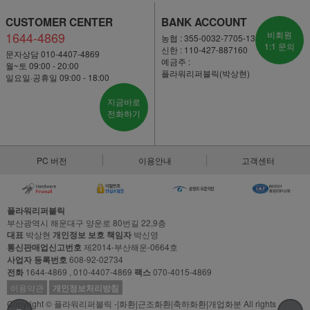
CUSTOMER CENTER
BANK ACCOUNT
1644-4869
비회원
농협 : 355-0032-7705-13
1:1 문의
신한 : 110-427-887160
문자상담 010-4407-4869
예금주 :
월~토 09:00 - 20:00
플라워리퍼블릭(박상현)
일요일·공휴일 09:00 - 18:00
지금바로
전화하기
PC 버전
이용안내
고객센터
플라워리퍼블릭
부산광역시 해운대구 양운로 80번길 22,9층
대표
박상현
개인정보 보호 책임자
박신영
통신판매업신고번호
제2014-부산해운-0664호
사업자 등록번호
608-92-02734
전화
1644-4869 , 010-4407-4869
팩스
070-4015-4869
이용약관
개인정보처리방침
Copyright © 플라워리퍼블릭 -|화환|근조화환|축하화환|개업화분 All rights