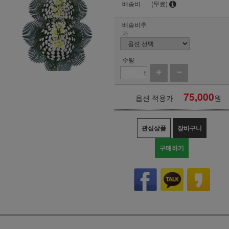
배송비
(무료)
배송비추
가
수량
75,000
옵션 적용가
원
관심상품
장바구니
구매하기