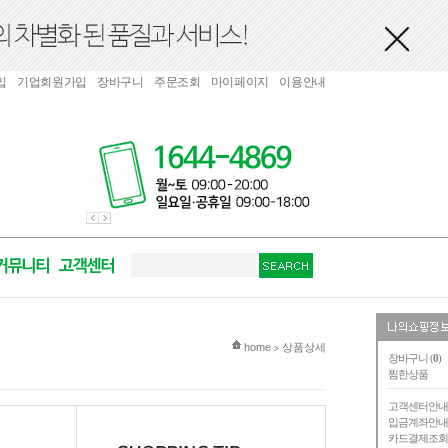
입
기업회원가입
장바구니
주문조회
마이페이지
이용안내
현재 위치
home
상품상세
>
장바구니 (
0
)
찜한상품
고객센터안
입금계좌안
카드결제조