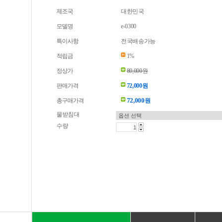
제조국
대한민국
모델명
e-0300
특이사항
전국배송가능
적립금
1%
정상가
80,000원
판매가격
72,000원
72,000
총구매가격
원
물받침대
수량