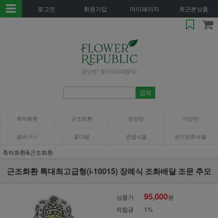
로그인
회원가입
마이페이지
최근본상품
축하화환
근조화환
동양란
서양란
꽃바구니
꽃다발
관엽식물
공기정화식물
축하화환&근조화환
근조화환 특대최고급형(i-10015) 장례식 조화배달 조문 추모
95,000
상품가
원
적립금
1%