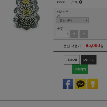
배송비
(무료)
배송비추
가
수량
95,000
옵션 적용가
원
관심상품
장바구니
구매하기