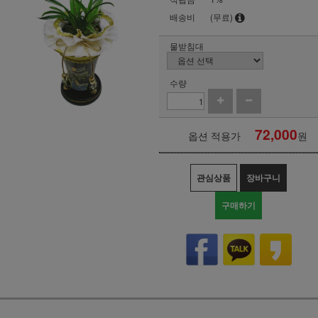
배송비
(무료)
물받침대
수량
72,000
옵션 적용가
원
관심상품
장바구니
구매하기