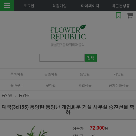
로그인
회원가입
마이페이지
최근본상품
축하화환
근조화환
동양란
서양란
꽃바구니
꽃다발
관엽식물
공기정화식물
동양란
동양란
대국(3d155) 동양란 동양난 개업화분 거실 사무실 승진선물 축
하
72,000
상품가
원
적립금
1%