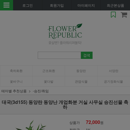
로그인
회원가입
마이페이지
최근본상품
축하화환
근조화환
동양란
서양란
꽃바구니
꽃다발
관엽식물
공기정화식물
테마별 추천상품
-승진/취임
대국(3d155) 동양란 동양난 개업화분 거실 사무실 승진선물 축
하
72,000
상품가
원
적립금
1%