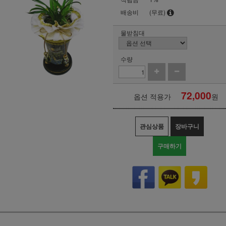
배송비
(무료)
물받침대
수량
72,000
옵션 적용가
원
관심상품
장바구니
구매하기