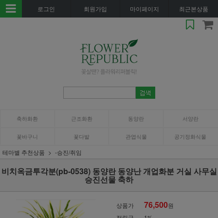
로그인
회원가입
마이페이지
최근본상품
축하화환
근조화환
동양란
서양란
꽃바구니
꽃다발
관엽식물
공기정화식물
테마별 추천상품
-승진/취임
비치옥금투각분(pb-0538) 동양란 동양난 개업화분 거실 사무실
승진선물 축하
76,500
상품가
원
적립금
1%