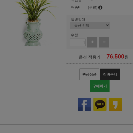
배송비
(무료)
물받침대
수량
76,500
옵션 적용가
원
관심상품
장바구니
구매하기