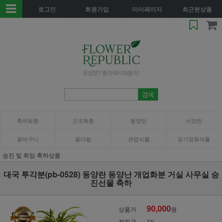
로그인
회원가입
마이페이지
최근본상품
축하화환
근조화환
동양란
서양란
꽃바구니
꽃다발
관엽식물
공기정화식물
승진 및 취임 축하상품
대국 투각분(pb-0528) 동양란 동양난 개업화분 거실 사무실 승
진선물 축하
90,000
상품가
원
적립금
1%