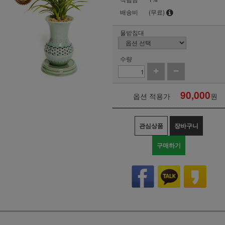
배송비
(무료)
물받침대
수량
90,000
옵션 적용가
원
관심상품
장바구니
구매하기