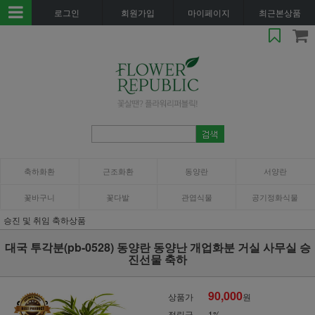
로그인
회원가입
마이페이지
최근본상품
축하화환
근조화환
동양란
서양란
꽃바구니
꽃다발
관엽식물
공기정화식물
승진 및 취임 축하상품
대국 투각분(pb-0528) 동양란 동양난 개업화분 거실 사무실 승
진선물 축하
90,000
상품가
원
적립금
1%