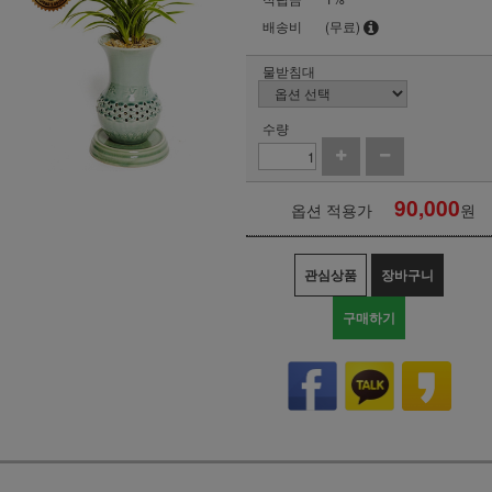
배송비
(무료)
물받침대
수량
90,000
옵션 적용가
원
관심상품
장바구니
구매하기