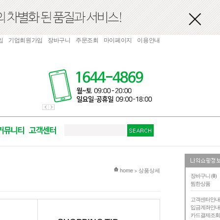
입
기업회원가입
장바구니
주문조회
마이페이지
이용안내
현재 위치
home
상품상세
>
장바구니 (
0
)
찜한상품
고객센터안
입금계좌안
카드결제조