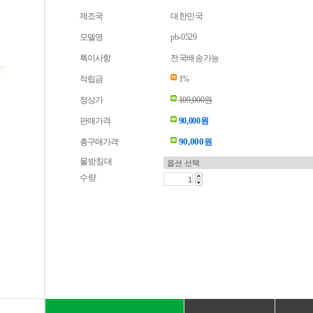
제조국
대한민국
모델명
pb-0529
특이사항
전국배송가능
적립금
1%
정상가
109,000원
판매가격
90,000원
90,000
총구매가격
원
물받침대
수량