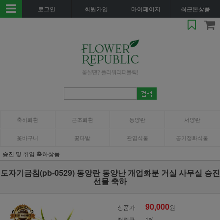
로그인
회원가입
마이페이지
최근본상품
축하화환
근조화환
동양란
서양란
꽃바구니
꽃다발
관엽식물
공기정화식물
승진 및 취임 축하상품
도자기금침(pb-0529) 동양란 동양난 개업화분 거실 사무실 승진
선물 축하
90,000
상품가
원
적립금
1%