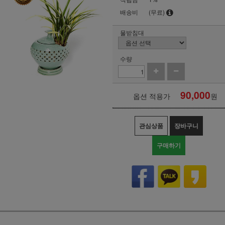
배송비
(무료)
물받침대
수량
90,000
옵션 적용가
원
관심상품
장바구니
구매하기