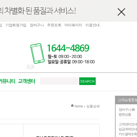
입
기업회원가입
장바구니
주문조회
마이페이지
이용안내
현재 위치
home
상품상세
>
장바구니 (
0
)
찜한상품
고객센터안
입금계좌안
카드결제조