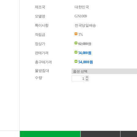
제조국
대한민국
모델명
GN1009
특이사항
전국당일배송
적립금
1%
정상가
62,000원
판매가격
54,000원
54,000
총구매가격
원
물받침대
수량